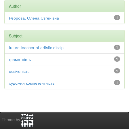
Author
Реброва, Олена Євгенівна
1
Subject
future teacher of artistic discip...
1
грамотність
1
освіченість
1
художня компетентність
1
Theme by