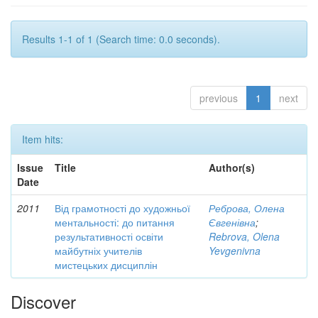
Results 1-1 of 1 (Search time: 0.0 seconds).
previous
1
next
Item hits:
Issue
Title
Author(s)
Date
2011
Від грамотності до художньої
Реброва, Олена
ментальності: до питання
Євгенівна
;
результативності освіти
Rebrova, Olena
майбутніх учителів
Yevgenivna
мистецьких дисциплін
Discover