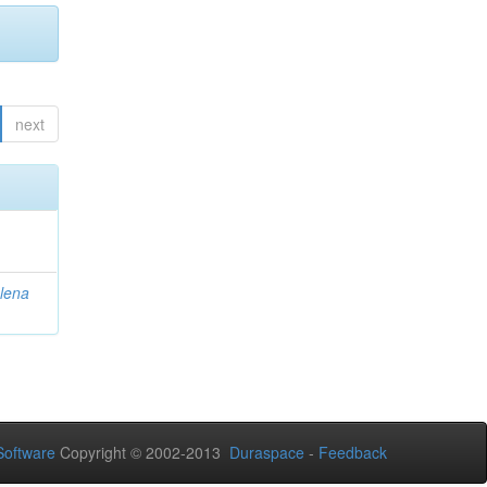
next
lena
oftware
Copyright © 2002-2013
Duraspace
-
Feedback