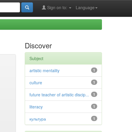
Sign on to:
Language
Discover
Subject
artistic mentality
1
culture
1
future teacher of artistic discip...
1
literacy
1
культура
1