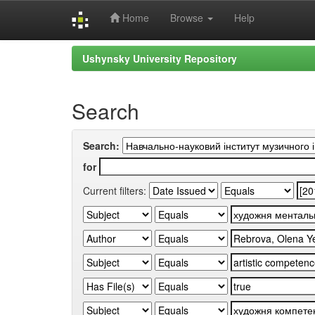
Home
Browse
Help
Skip
Ushynsky University Repository
navigation
Search
Search:
for
Current filters: