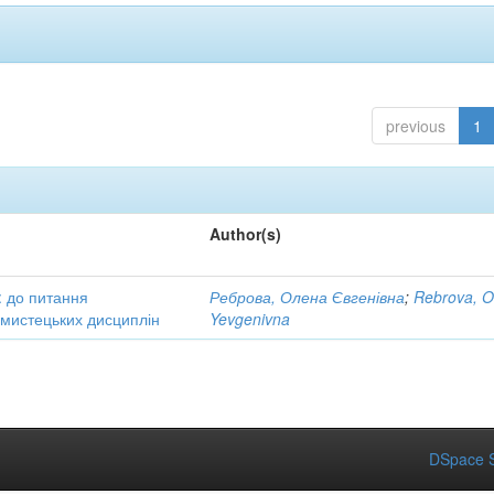
previous
1
Author(s)
: до питання
Реброва, Олена Євгенівна
;
Rebrova, O
в мистецьких дисциплін
Yevgenivna
DSpace S