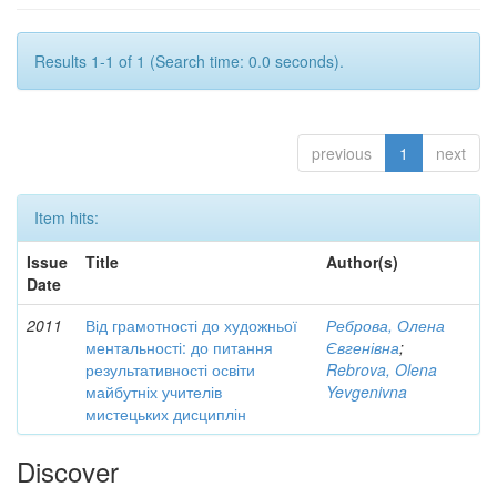
Results 1-1 of 1 (Search time: 0.0 seconds).
previous
1
next
Item hits:
Issue
Title
Author(s)
Date
2011
Від грамотності до художньої
Реброва, Олена
ментальності: до питання
Євгенівна
;
результативності освіти
Rebrova, Olena
майбутніх учителів
Yevgenivna
мистецьких дисциплін
Discover