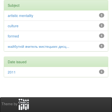
Subject
artistic mentality
1
culture
1
formed
1
майбутній вчитель мистецьких дисц...
1
Date issued
2011
1
Theme by