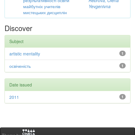
результативності освіти
Rebrova, Olena
майбутніх учителів
Yevgenivna
мистецьких дисциплін
Discover
Subject
artistic mentality
1
освіченість
1
Date issued
2011
1