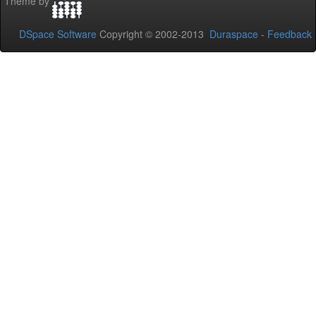
Theme by
DSpace Software
Copyright © 2002-2013
Duraspace
-
Feedback