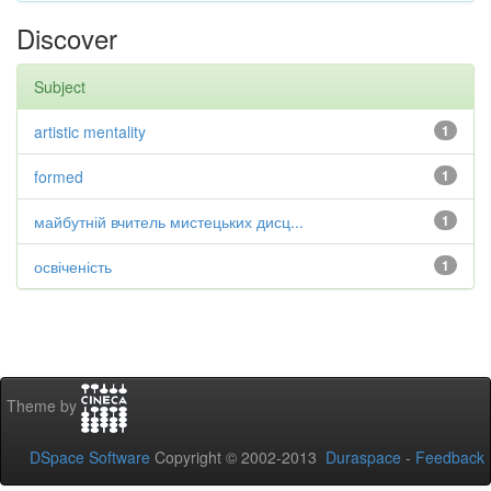
Discover
Subject
artistic mentality
1
formed
1
майбутній вчитель мистецьких дисц...
1
освіченість
1
Theme by
DSpace Software
Copyright © 2002-2013
Duraspace
-
Feedback