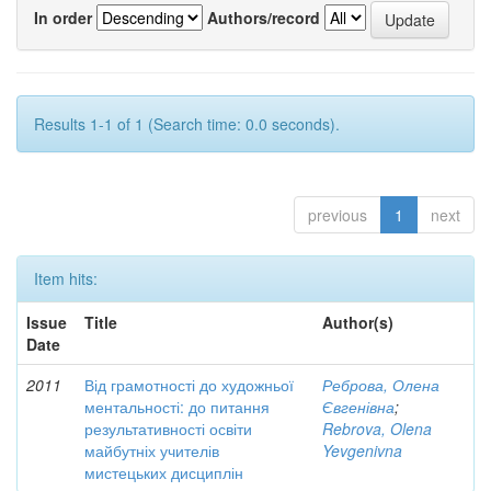
In order
Authors/record
Results 1-1 of 1 (Search time: 0.0 seconds).
previous
1
next
Item hits:
Issue
Title
Author(s)
Date
2011
Від грамотності до художньої
Реброва, Олена
ментальності: до питання
Євгенівна
;
результативності освіти
Rebrova, Olena
майбутніх учителів
Yevgenivna
мистецьких дисциплін