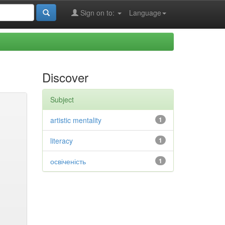
Sign on to:
Language
Discover
Subject
artistic mentality
1
literacy
1
освіченість
1