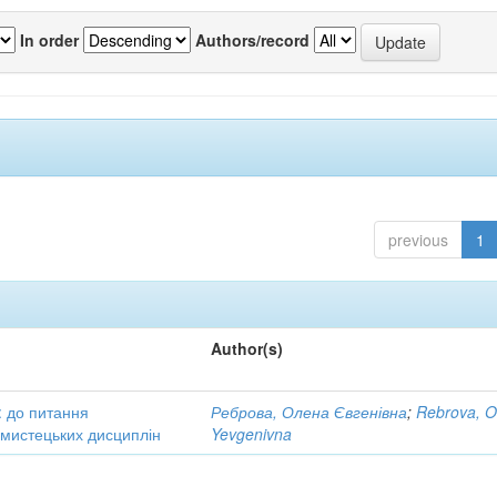
In order
Authors/record
previous
1
Author(s)
: до питання
Реброва, Олена Євгенівна
;
Rebrova, O
в мистецьких дисциплін
Yevgenivna