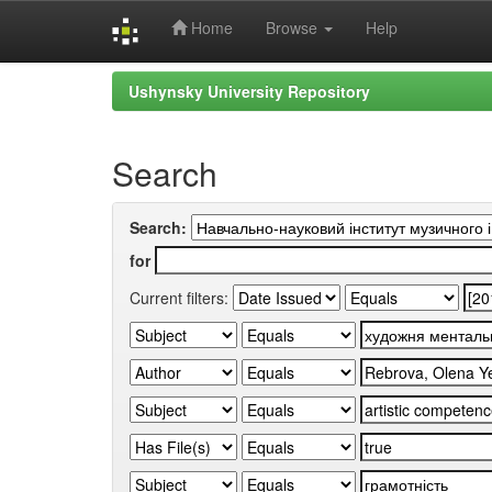
Home
Browse
Help
Skip
Ushynsky University Repository
navigation
Search
Search:
for
Current filters: