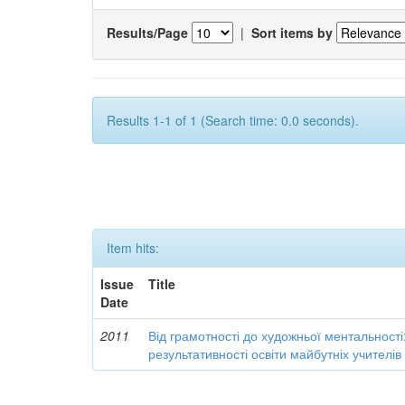
Results/Page
|
Sort items by
Results 1-1 of 1 (Search time: 0.0 seconds).
Item hits:
Issue
Title
Date
2011
Від грамотності до художньої ментальності
результативності освіти майбутніх учителі