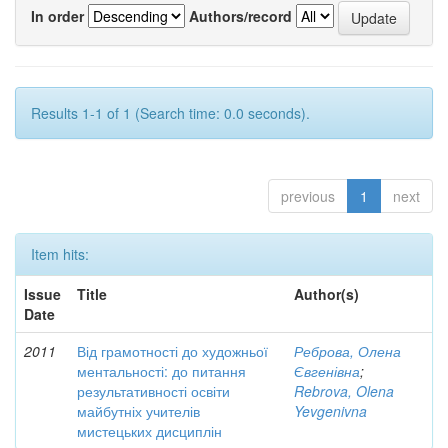
In order
Authors/record
Results 1-1 of 1 (Search time: 0.0 seconds).
previous
1
next
Item hits:
Issue
Title
Author(s)
Date
2011
Від грамотності до художньої
Реброва, Олена
ментальності: до питання
Євгенівна
;
результативності освіти
Rebrova, Olena
майбутніх учителів
Yevgenivna
мистецьких дисциплін