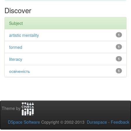
Discover
Subject
artistic mentality
1
formed
1
literacy
1
освіченість
1
Theme by
DSpace Software
Copyright © 2002-2013
Duraspace
-
Feedback