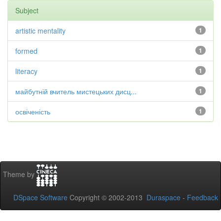
Subject
artistic mentality
1
formed
1
literacy
1
майбутній вчитель мистецьких дисц...
1
освіченість
1
Theme by
DSpace Software
Copyright © 2002-2013
Duraspace
-
Feedback