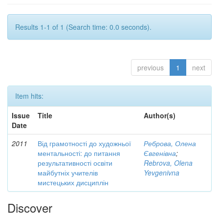
Results 1-1 of 1 (Search time: 0.0 seconds).
previous
1
next
Item hits:
Issue
Title
Author(s)
Date
2011
Від грамотності до художньої
Реброва, Олена
ментальності: до питання
Євгенівна
;
результативності освіти
Rebrova, Olena
майбутніх учителів
Yevgenivna
мистецьких дисциплін
Discover