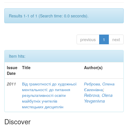
Results 1-1 of 1 (Search time: 0.0 seconds).
previous
1
next
Item hits:
Issue
Title
Author(s)
Date
2011
Від грамотності до художньої
Реброва, Олена
ментальності: до питання
Євгенівна
;
результативності освіти
Rebrova, Olena
майбутніх учителів
Yevgenivna
мистецьких дисциплін
Discover