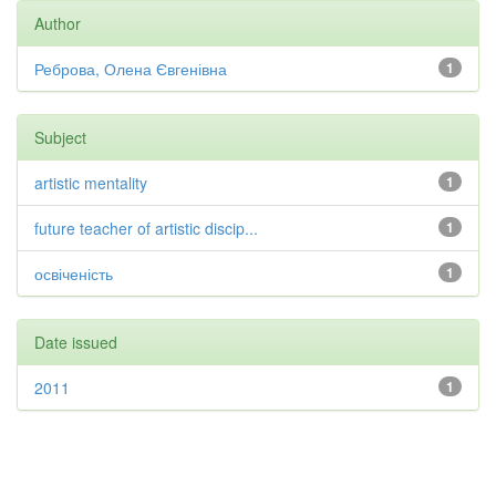
Author
Реброва, Олена Євгенівна
1
Subject
artistic mentality
1
future teacher of artistic discip...
1
освіченість
1
Date issued
2011
1