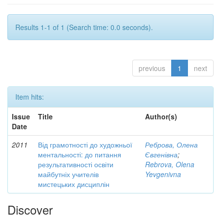
Results 1-1 of 1 (Search time: 0.0 seconds).
previous
1
next
Item hits:
Issue
Title
Author(s)
Date
2011
Від грамотності до художньої
Реброва, Олена
ментальності: до питання
Євгенівна
;
результативності освіти
Rebrova, Olena
майбутніх учителів
Yevgenivna
мистецьких дисциплін
Discover