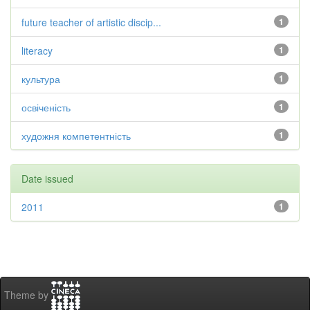
future teacher of artistic discip...
1
literacy
1
культура
1
освіченість
1
художня компетентність
1
Date issued
2011
1
Theme by