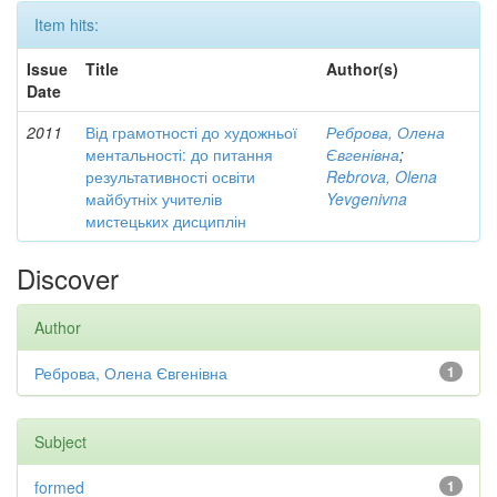
Item hits:
Issue
Title
Author(s)
Date
2011
Від грамотності до художньої
Реброва, Олена
ментальності: до питання
Євгенівна
;
результативності освіти
Rebrova, Olena
майбутніх учителів
Yevgenivna
мистецьких дисциплін
Discover
Author
Реброва, Олена Євгенівна
1
Subject
formed
1