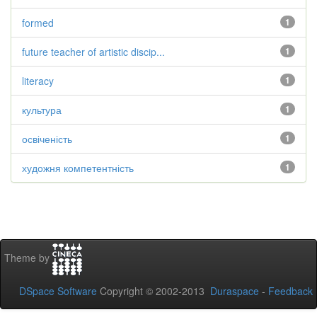
formed
1
future teacher of artistic discip...
1
literacy
1
культура
1
освіченість
1
художня компетентність
1
Theme by
DSpace Software
Copyright © 2002-2013
Duraspace
-
Feedback