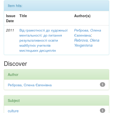
Item hits:
Issue
Title
Author(s)
Date
2011
Від грамотності до художньої
Реброва, Олена
ментальності: до питання
Євгенівна
;
результативності освіти
Rebrova, Olena
майбутніх учителів
Yevgenivna
мистецьких дисциплін
Discover
Author
Реброва, Олена Євгенівна
1
Subject
culture
1