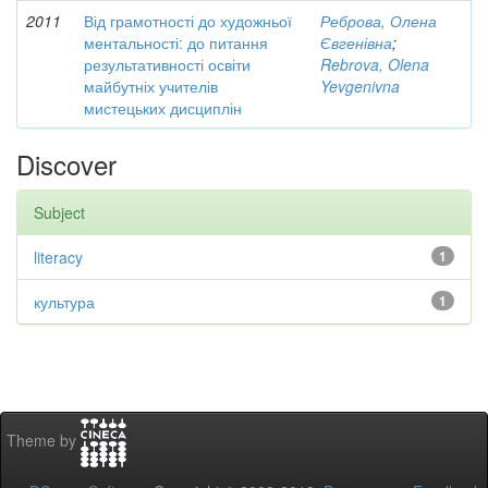
2011
Від грамотності до художньої
Реброва, Олена
ментальності: до питання
Євгенівна
;
результативності освіти
Rebrova, Olena
майбутніх учителів
Yevgenivna
мистецьких дисциплін
Discover
Subject
literacy
1
культура
1
Theme by