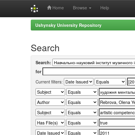
Home
Browse
Help
Skip
Ushynsky University Repository
navigation
Search
Search:
for
Current filters: