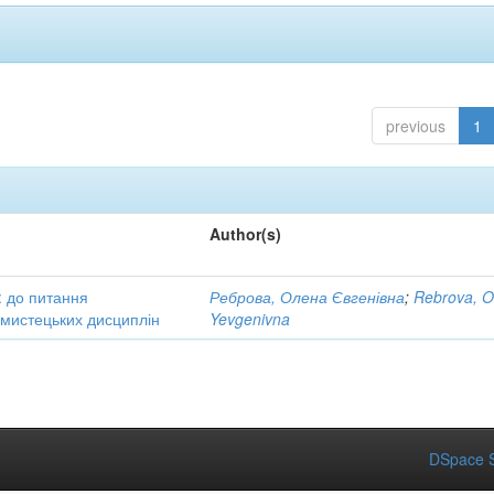
previous
1
Author(s)
: до питання
Реброва, Олена Євгенівна
;
Rebrova, O
в мистецьких дисциплін
Yevgenivna
DSpace S