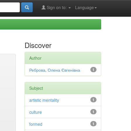
Sign on to:
Language
Discover
Author
Реброва, Олена Євгенівна
1
Subject
artistic mentality
1
culture
1
formed
1