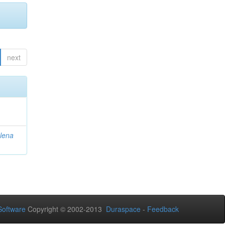
next
lena
oftware
Copyright © 2002-2013
Duraspace
-
Feedback