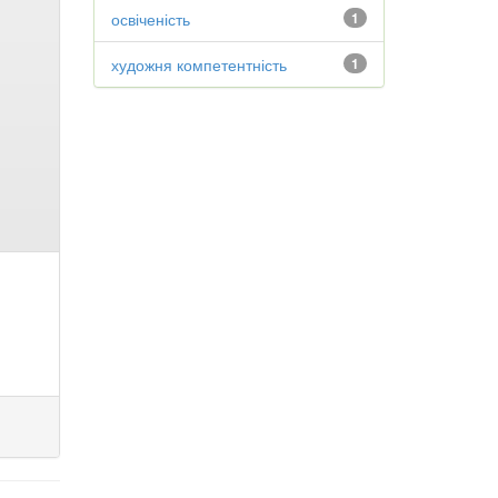
освіченість
1
художня компетентність
1