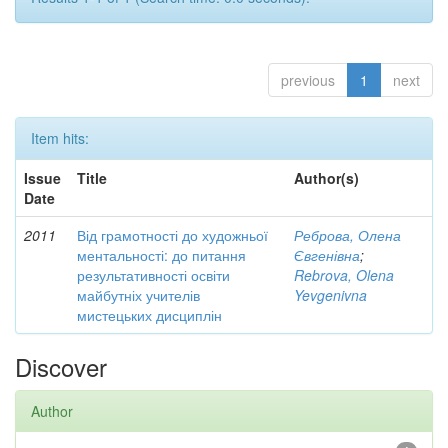
previous
1
next
Item hits:
Issue
Title
Author(s)
Date
2011
Від грамотності до художньої
Реброва, Олена
ментальності: до питання
Євгенівна
;
результативності освіти
Rebrova, Olena
майбутніх учителів
Yevgenivna
мистецьких дисциплін
Discover
Author