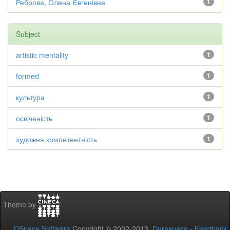
Реброва, Олена Євгенівна
1
Subject
artistic mentality
1
formed
1
культура
1
освіченість
1
художня компетентність
1
Theme by
DSpace Software
Copyright © 2002-2013
Duraspace
-
Feedback