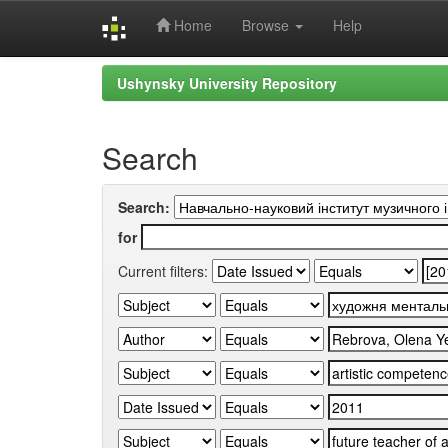
Home
Browse
Help
Skip
Ushynsky University Repository
navigation
Search
Search:
for
Current filters: