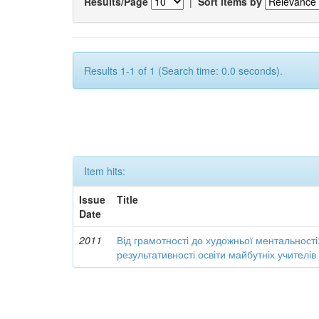
Results/Page
|
Sort items by
Results 1-1 of 1 (Search time: 0.0 seconds).
Item hits:
Issue
Title
Date
2011
Від грамотності до художньої ментальності
результативності освіти майбутніх учителі