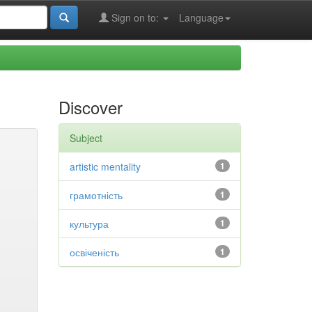
Sign on to:
Language
Discover
Subject
artistic mentality
1
грамотність
1
культура
1
освіченість
1