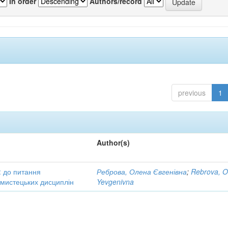
In order
Authors/record
previous
1
Author(s)
: до питання
Реброва, Олена Євгенівна
;
Rebrova, O
в мистецьких дисциплін
Yevgenivna