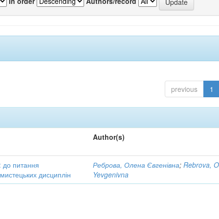
In order
Authors/record
previous
1
Author(s)
: до питання
Реброва, Олена Євгенівна
;
Rebrova, O
в мистецьких дисциплін
Yevgenivna