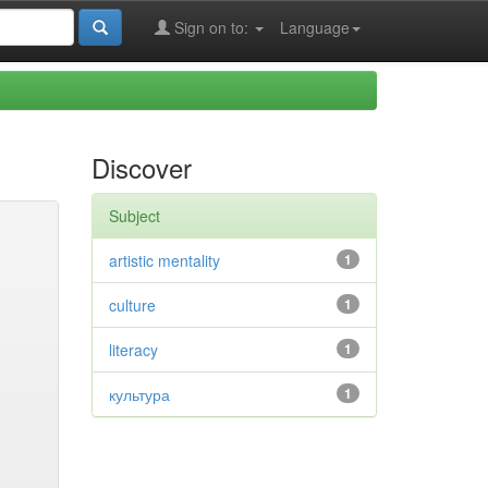
Sign on to:
Language
Discover
Subject
artistic mentality
1
culture
1
literacy
1
культура
1