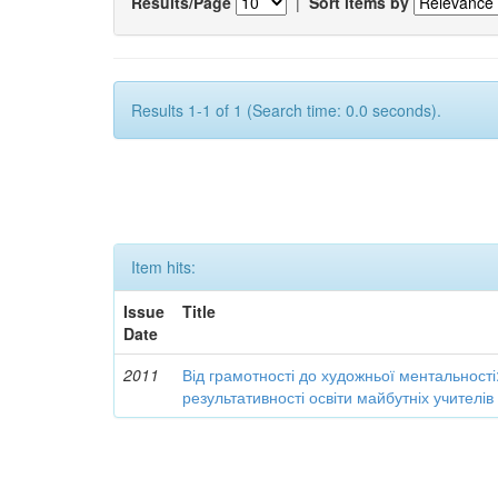
Results/Page
|
Sort items by
Results 1-1 of 1 (Search time: 0.0 seconds).
Item hits:
Issue
Title
Date
2011
Від грамотності до художньої ментальності
результативності освіти майбутніх учителі