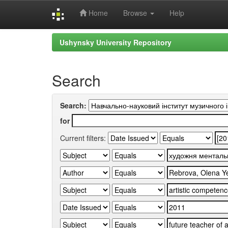
Home
Browse
Help
Skip
Ushynsky University Repository
navigation
Search
Search:
for
Current filters: