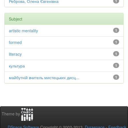
Реброва, Олена Євгенівна
1
Subject
artistic mentality
1
formed
1
literacy
1
культура
1
майбутній вчитель мистецьких дисц...
1
Theme by
DSpace Software
Copyright © 2002-2013
Duraspace
-
Feedback