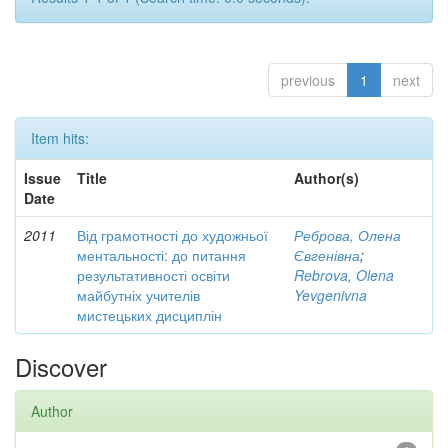
previous
1
next
Item hits:
Issue
Title
Author(s)
Date
2011
Від грамотності до художньої
Реброва, Олена
ментальності: до питання
Євгенівна
;
результативності освіти
Rebrova, Olena
майбутніх учителів
Yevgenivna
мистецьких дисциплін
Discover
Author