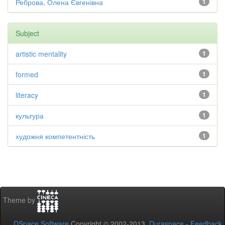
Реброва, Олена Євгенівна
1
Subject
artistic mentality
1
formed
1
literacy
1
культура
1
художня компетентність
1
Theme by
DSpace Software
Copyright © 2002-2013
Duraspace
-
Feedback