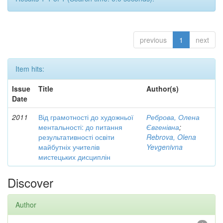
previous
1
next
Item hits:
Issue
Title
Author(s)
Date
2011
Від грамотності до художньої
Реброва, Олена
ментальності: до питання
Євгенівна
;
результативності освіти
Rebrova, Olena
майбутніх учителів
Yevgenivna
мистецьких дисциплін
Discover
Author