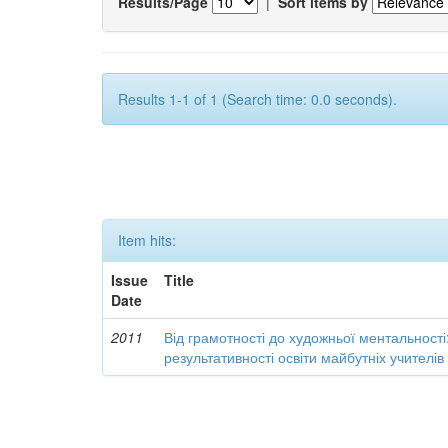
Results/Page
|
Sort items by
Results 1-1 of 1 (Search time: 0.0 seconds).
Item hits:
Issue
Title
Date
2011
Від грамотності до художньої ментальності
результативності освіти майбутніх учителі