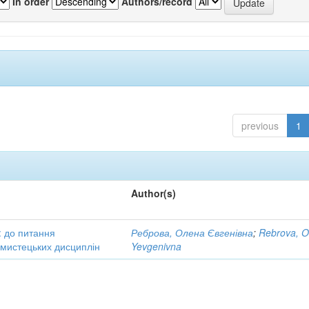
In order
Authors/record
previous
1
Author(s)
: до питання
Реброва, Олена Євгенівна
;
Rebrova, O
в мистецьких дисциплін
Yevgenivna