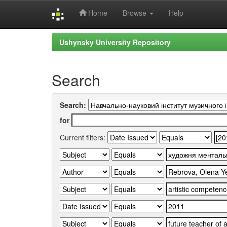
Home
Browse
Help
Skip
Ushynsky University Repository
navigation
Search
Search:
for
Current filters: