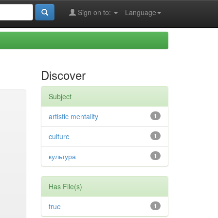
Sign on to:
Language
Discover
Subject
artistic mentality
1
culture
1
культура
1
Has File(s)
true
1