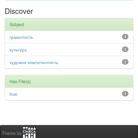
Discover
Subject
грамотність
1
культура
1
художня компетентність
1
Has File(s)
true
1
Theme by