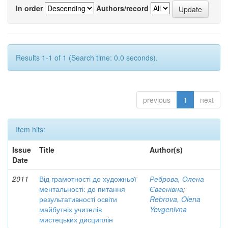
In order
Authors/record
Results 1-1 of 1 (Search time: 0.0 seconds).
previous
1
next
Item hits:
Issue
Title
Author(s)
Date
2011
Від грамотності до художньої
Реброва, Олена
ментальності: до питання
Євгенівна
;
результативності освіти
Rebrova, Olena
майбутніх учителів
Yevgenivna
мистецьких дисциплін