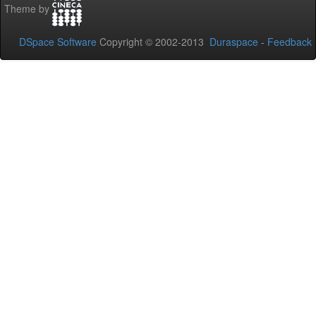
Theme by
DSpace Software
Copyright © 2002-2013
Duraspace
-
Feedback