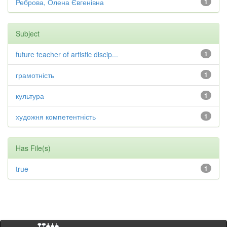
Реброва, Олена Євгенівна
1
Subject
future teacher of artistic discip...
1
грамотність
1
культура
1
художня компетентність
1
Has File(s)
true
1