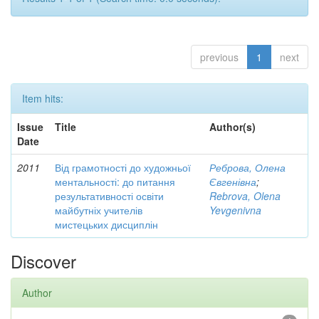
previous
1
next
Item hits:
Issue
Title
Author(s)
Date
2011
Від грамотності до художньої
Реброва, Олена
ментальності: до питання
Євгенівна
;
результативності освіти
Rebrova, Olena
майбутніх учителів
Yevgenivna
мистецьких дисциплін
Discover
Author