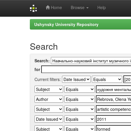
Home
Browse
Help
Skip
Ushynsky University Repository
navigation
Search
Search:
for
Current filters: