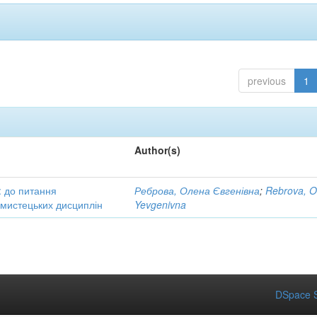
previous
1
Author(s)
: до питання
Реброва, Олена Євгенівна
;
Rebrova, O
в мистецьких дисциплін
Yevgenivna
DSpace S