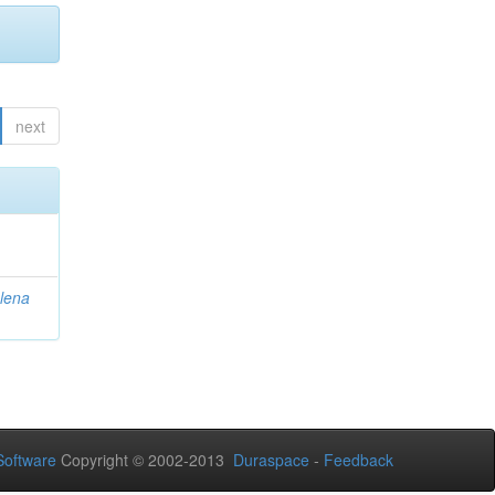
next
lena
oftware
Copyright © 2002-2013
Duraspace
-
Feedback