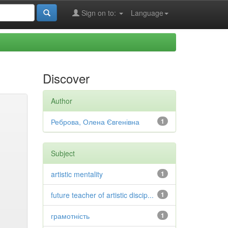
Sign on to:
Language
Discover
Author
Реброва, Олена Євгенівна
1
Subject
artistic mentality
1
future teacher of artistic discip...
1
грамотність
1