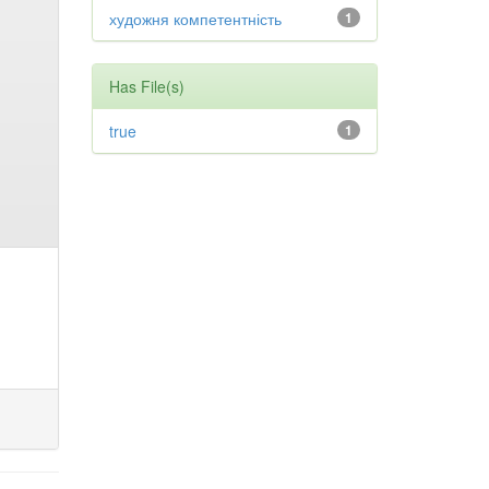
художня компетентність
1
Has File(s)
true
1