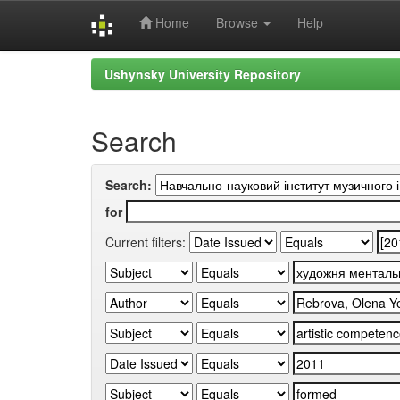
Home
Browse
Help
Skip
Ushynsky University Repository
navigation
Search
Search:
for
Current filters: