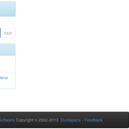
next
lena
oftware
Copyright © 2002-2013
Duraspace
-
Feedback