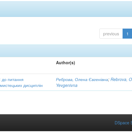
previous
1
Author(s)
: до питання
Реброва, Олена Євгенівна
;
Rebrova, O
в мистецьких дисциплін
Yevgenivna
DSpace S