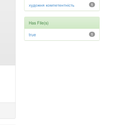
художня компетентність
1
Has File(s)
true
1