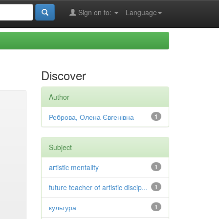
Sign on to:
Language
Discover
Author
Реброва, Олена Євгенівна
1
Subject
artistic mentality
1
future teacher of artistic discip...
1
культура
1