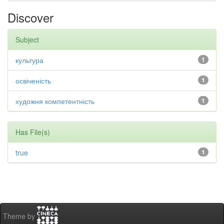
Discover
Subject
культура
1
освіченість
1
художня компетентність
1
Has File(s)
true
1
Theme by