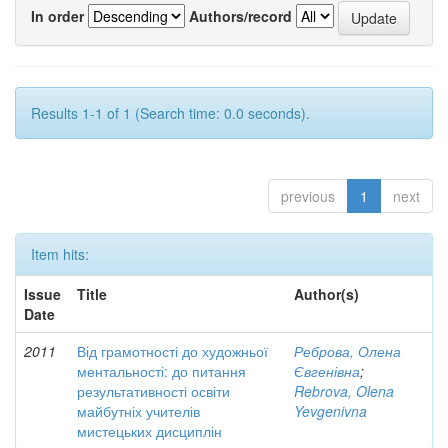
In order
Authors/record
Results 1-1 of 1 (Search time: 0.0 seconds).
previous
1
next
Item hits:
Issue
Title
Author(s)
Date
2011
Від грамотності до художньої
Реброва, Олена
ментальності: до питання
Євгенівна
;
результативності освіти
Rebrova, Olena
майбутніх учителів
Yevgenivna
мистецьких дисциплін