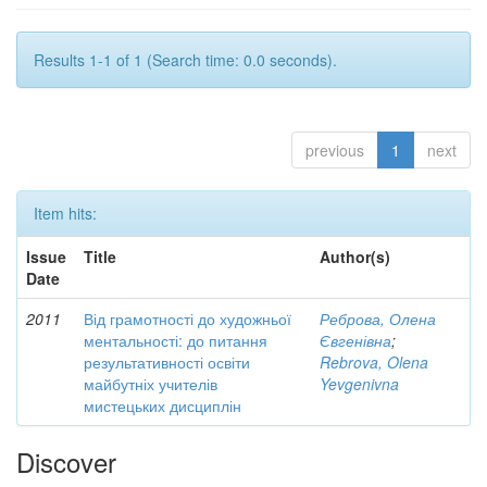
Results 1-1 of 1 (Search time: 0.0 seconds).
previous
1
next
Item hits:
Issue
Title
Author(s)
Date
2011
Від грамотності до художньої
Реброва, Олена
ментальності: до питання
Євгенівна
;
результативності освіти
Rebrova, Olena
майбутніх учителів
Yevgenivna
мистецьких дисциплін
Discover