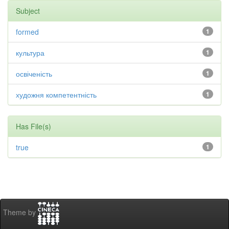
Subject
formed
1
культура
1
освіченість
1
художня компетентність
1
Has File(s)
true
1
Theme by