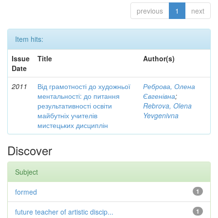
previous
1
next
Item hits:
Issue
Title
Author(s)
Date
2011
Від грамотності до художньої
Реброва, Олена
ментальності: до питання
Євгенівна
;
результативності освіти
Rebrova, Olena
майбутніх учителів
Yevgenivna
мистецьких дисциплін
Discover
Subject
formed
1
future teacher of artistic discip...
1