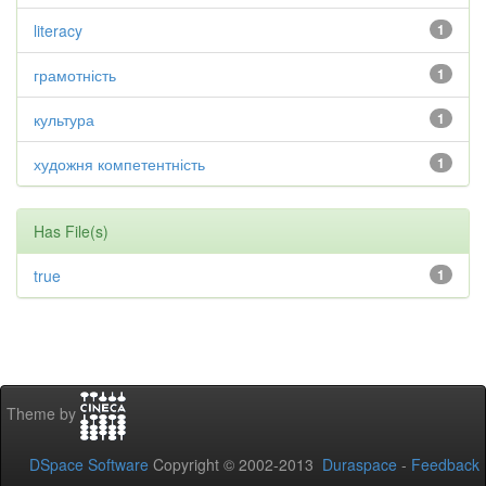
literacy
1
грамотність
1
культура
1
художня компетентність
1
Has File(s)
true
1
Theme by
DSpace Software
Copyright © 2002-2013
Duraspace
-
Feedback