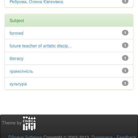
Реброва, Олена Євгенівна
1
Subject
formed
1
future teacher of artistic discip...
1
literacy
1
грамотність
1
культура
1
Theme by
DSpace Software
Copyright © 2002-2013
Duraspace
-
Feedback