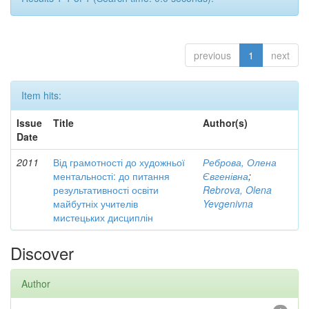
previous
1
next
Item hits:
Issue
Title
Author(s)
Date
2011
Від грамотності до художньої
Реброва, Олена
ментальності: до питання
Євгенівна
;
результативності освіти
Rebrova, Olena
майбутніх учителів
Yevgenivna
мистецьких дисциплін
Discover
Author