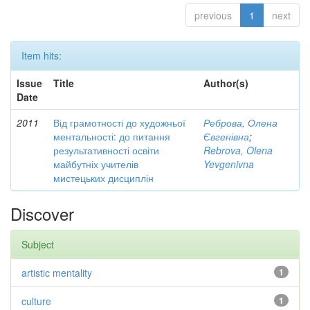
previous
1
next
Item hits:
Issue
Title
Author(s)
Date
2011
Від грамотності до художньої
Реброва, Олена
ментальності: до питання
Євгенівна
;
результативності освіти
Rebrova, Olena
майбутніх учителів
Yevgenivna
мистецьких дисциплін
Discover
Subject
artistic mentality
1
culture
1