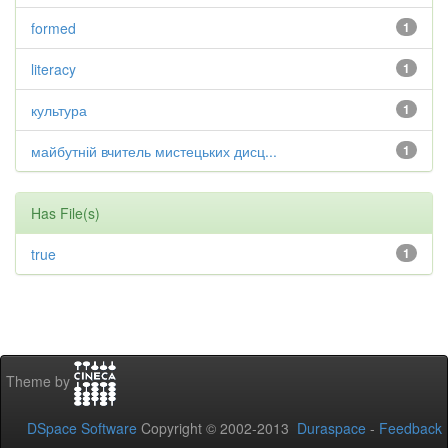
formed
1
literacy
1
культура
1
майбутній вчитель мистецьких дисц...
1
Has File(s)
true
1
Theme by
DSpace Software
Copyright © 2002-2013
Duraspace
-
Feedback