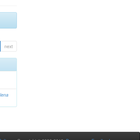
next
lena