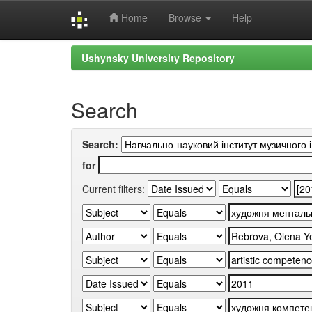
Home
Browse
Help
Skip
Ushynsky University Repository
navigation
Search
Search:
for
Current filters: