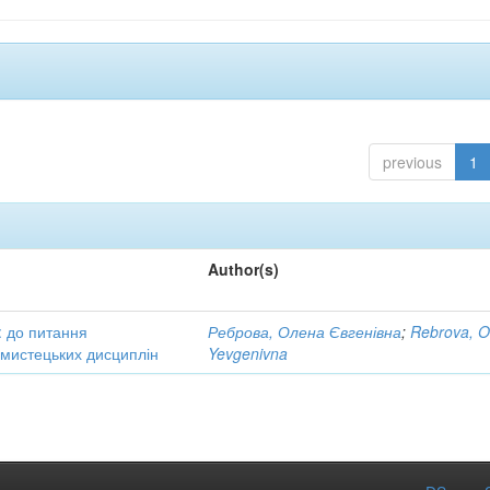
previous
1
Author(s)
: до питання
Реброва, Олена Євгенівна
;
Rebrova, O
в мистецьких дисциплін
Yevgenivna