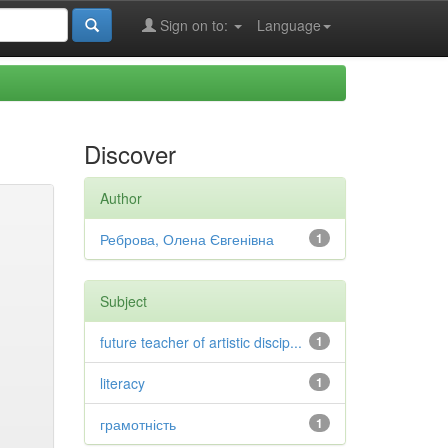
Sign on to:
Language
Discover
Author
Реброва, Олена Євгенівна
1
Subject
future teacher of artistic discip...
1
literacy
1
грамотність
1