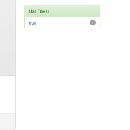
Has File(s)
true
1