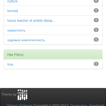
culture
1
formed
1
future teacher of artistic discip...
1
грамотність
1
художня компетентність
1
Has File(s)
true
1
Theme by
DSpace Software
Copyright © 2002-2013
Duraspace
-
Feedback