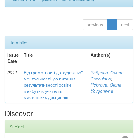
previous
1
next
Item hits:
Issue
Title
Author(s)
Date
2011
Від грамотності до художньої
Реброва, Олена
ментальності: до питання
Євгенівна
;
результативності освіти
Rebrova, Olena
майбутніх учителів
Yevgenivna
мистецьких дисциплін
Discover
Subject