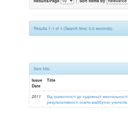
Results/Page
|
Sort items by
Results 1-1 of 1 (Search time: 0.0 seconds).
Item hits:
Issue
Title
Date
2011
Від грамотності до художньої ментальності
результативності освіти майбутніх учителі