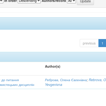
In order
Authors/record
previous
1
Author(s)
: до питання
Реброва, Олена Євгенівна
;
Rebrova, O
в мистецьких дисциплін
Yevgenivna