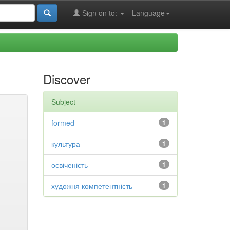
Sign on to:
Language
Discover
Subject
formed
1
культура
1
освіченість
1
художня компетентність
1