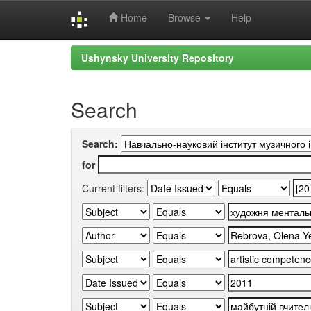
Home
Browse
Help
Skip
Ushynsky University Repository
navigation
Search
Search:
for
Current filters: