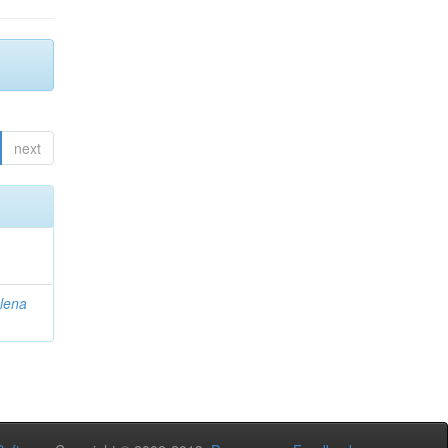
next
lena