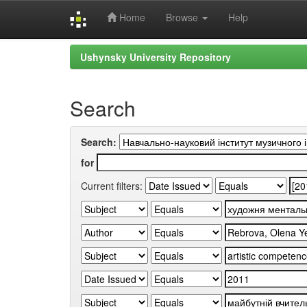
Home
Browse
Help
Skip
Ushynsky University Repository
navigation
Search
Search:
for
Current filters: