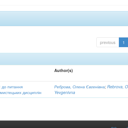
previous
1
Author(s)
: до питання
Реброва, Олена Євгенівна
;
Rebrova, O
в мистецьких дисциплін
Yevgenivna