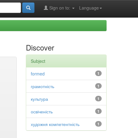
Sign on to:
Language
Discover
Subject
formed
1
грамотність
1
культура
1
освіченість
1
художня компетентність
1