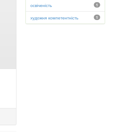
освіченість
1
художня компетентність
1