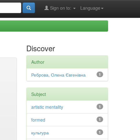
Sign on to:
Language
Discover
Author
Реброва, Олена Євгенівна
1
Subject
artistic mentality
1
formed
1
культура
1