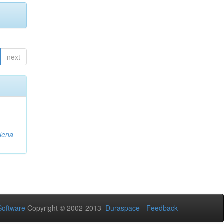
next
lena
oftware
Copyright © 2002-2013
Duraspace
-
Feedback