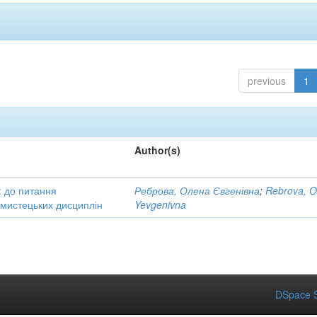
previous
1
Author(s)
: до питання
Реброва, Олена Євгенівна
;
Rebrova, O
в мистецьких дисциплін
Yevgenivna
DSpace S