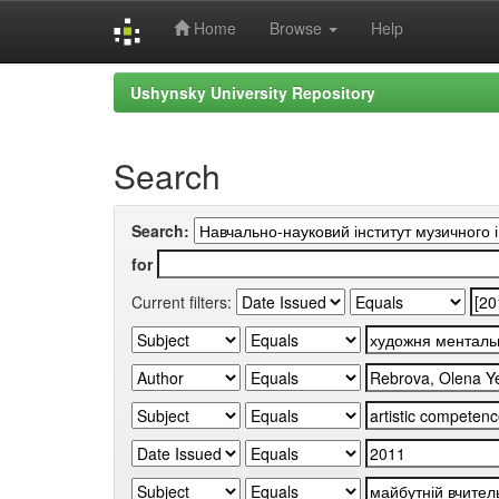
Home
Browse
Help
Skip
Ushynsky University Repository
navigation
Search
Search:
for
Current filters: