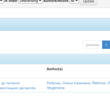
In order
Authors/record
previous
1
Author(s)
: до питання
Реброва, Олена Євгенівна
;
Rebrova, O
в мистецьких дисциплін
Yevgenivna