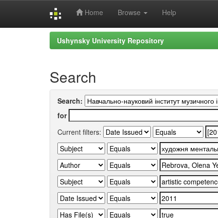
Home
Browse
Help
Skip
Ushynsky University Repository
navigation
Search
Search:
for
Current filters: