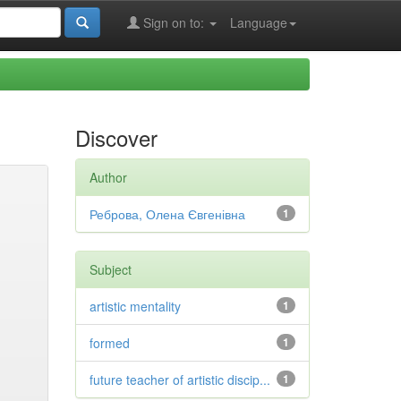
Sign on to:
Language
Discover
Author
Реброва, Олена Євгенівна
1
Subject
artistic mentality
1
formed
1
future teacher of artistic discip...
1