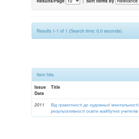
Results/Page
|
Sort items by
Results 1-1 of 1 (Search time: 0.0 seconds).
Item hits:
Issue
Title
Date
2011
Від грамотності до художньої ментальності
результативності освіти майбутніх учителі