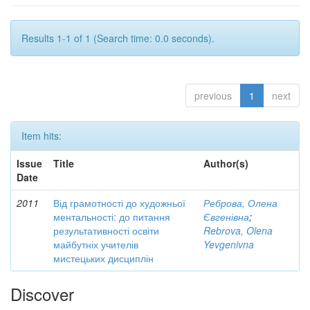
Results 1-1 of 1 (Search time: 0.0 seconds).
previous
1
next
Item hits:
Issue
Title
Author(s)
Date
2011
Від грамотності до художньої
Реброва, Олена
ментальності: до питання
Євгенівна
;
результативності освіти
Rebrova, Olena
майбутніх учителів
Yevgenivna
мистецьких дисциплін
Discover