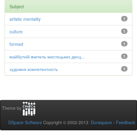
Subject
artistic mentality
1
culture
1
formed
1
майбутній вчитель мистецьких дисц...
1
художня компетентність
1
Theme by
DSpace Software
Copyright © 2002-2013
Duraspace
-
Feedback