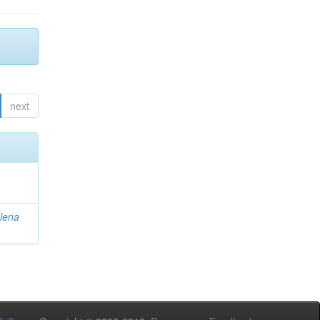
next
lena