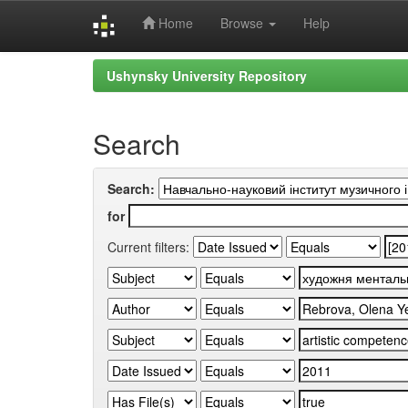
Home
Browse
Help
Skip
Ushynsky University Repository
navigation
Search
Search:
for
Current filters: