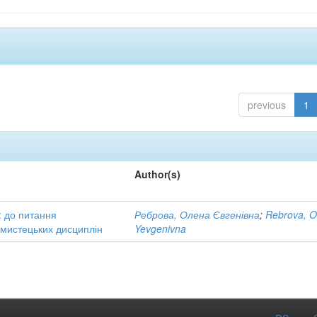
previous
1
Author(s)
: до питання
Реброва, Олена Євгенівна
;
Rebrova, O
в мистецьких дисциплін
Yevgenivna