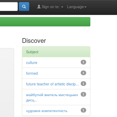
Sign on to:
Language
Discover
Subject
culture
1
formed
1
future teacher of artistic discip...
1
майбутній вчитель мистецьких
1
дисц...
художня компетентність
1