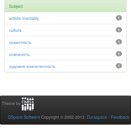
Subject
artistic mentality
1
culture
1
грамотність
1
освіченість
1
художня компетентність
1
Theme by
DSpace Software
Copyright © 2002-2013
Duraspace
-
Feedback