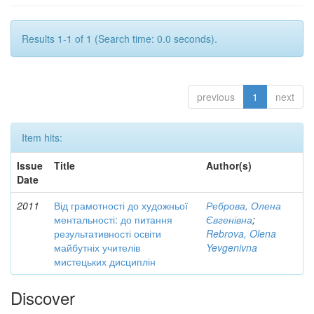
Results 1-1 of 1 (Search time: 0.0 seconds).
previous
1
next
Item hits:
Issue
Title
Author(s)
Date
2011
Від грамотності до художньої
Реброва, Олена
ментальності: до питання
Євгенівна
;
результативності освіти
Rebrova, Olena
майбутніх учителів
Yevgenivna
мистецьких дисциплін
Discover