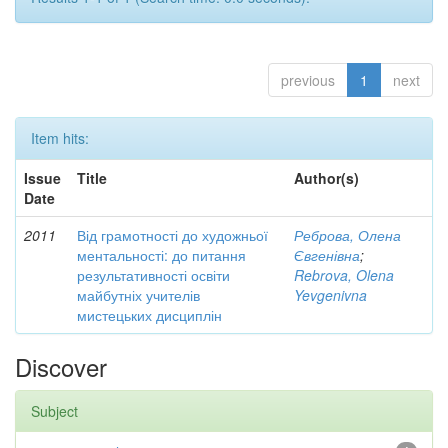
previous
1
next
Item hits:
Issue
Title
Author(s)
Date
2011
Від грамотності до художньої
Реброва, Олена
ментальності: до питання
Євгенівна
;
результативності освіти
Rebrova, Olena
майбутніх учителів
Yevgenivna
мистецьких дисциплін
Discover
Subject