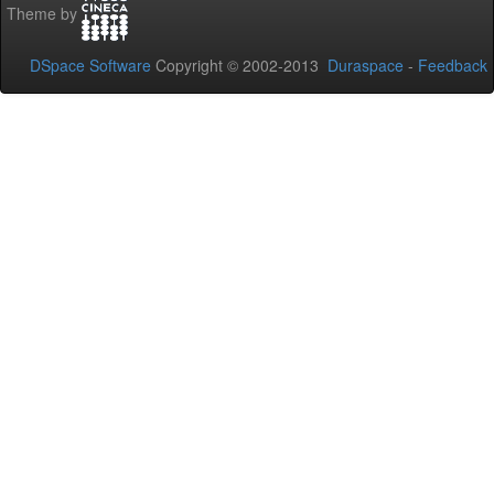
Theme by
DSpace Software
Copyright © 2002-2013
Duraspace
-
Feedback