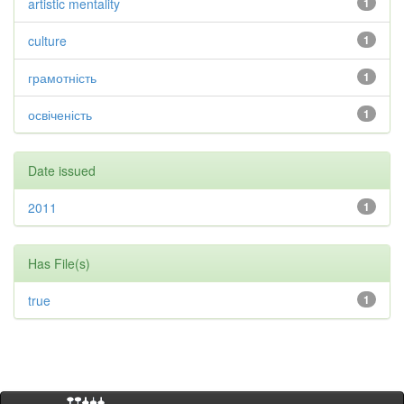
artistic mentality
1
culture
1
грамотність
1
освіченість
1
Date issued
2011
1
Has File(s)
true
1