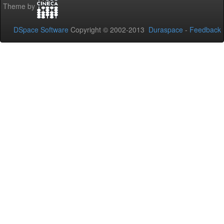
Theme by
DSpace Software
Copyright © 2002-2013
Duraspace
-
Feedback