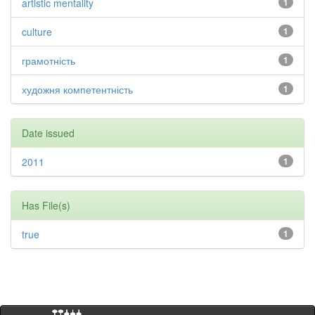
artistic mentality
1
culture
1
грамотність
1
художня компетентність
1
Date issued
2011
1
Has File(s)
true
1