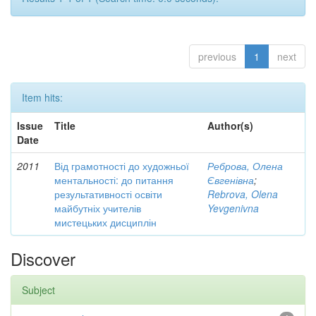
previous
1
next
Item hits:
Issue
Title
Author(s)
Date
2011
Від грамотності до художньої
Реброва, Олена
ментальності: до питання
Євгенівна
;
результативності освіти
Rebrova, Olena
майбутніх учителів
Yevgenivna
мистецьких дисциплін
Discover
Subject