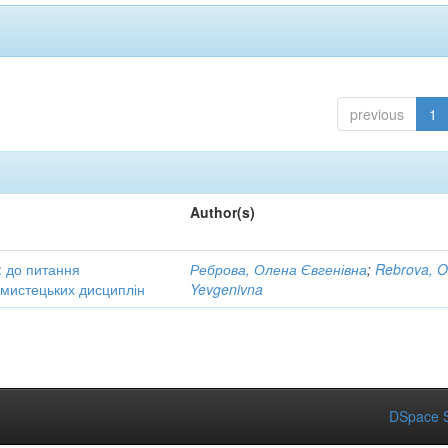
previous
1
Author(s)
: до питання
Реброва, Олена Євгенівна
;
Rebrova, O
в мистецьких дисциплін
Yevgenivna
DSpace S