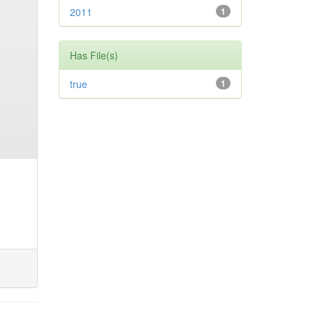
2011
1
Has File(s)
true
1