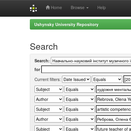
Home
Browse
Help
Skip
Ushynsky University Repository
navigation
Search
Search:
for
Current filters: