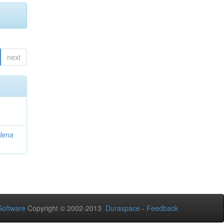
next
lena
oftware
Copyright © 2002-2013
Duraspace
-
Feedback