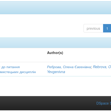
previous
1
Author(s)
: до питання
Реброва, Олена Євгенівна
;
Rebrova, O
в мистецьких дисциплін
Yevgenivna
DSpace S