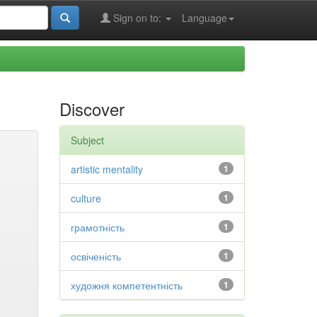
Sign on to:
Language
Discover
Subject
artistic mentality
1
culture
1
грамотність
1
освіченість
1
художня компетентність
1