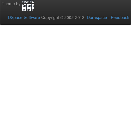
Theme by
DSpace Software
Copyright © 2002-2013
Duraspace
-
Feedback