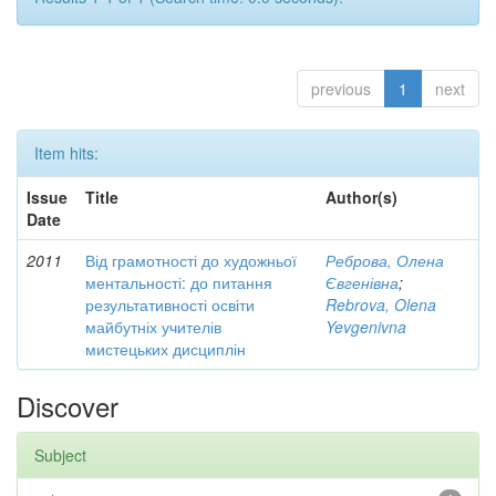
previous
1
next
Item hits:
Issue
Title
Author(s)
Date
2011
Від грамотності до художньої
Реброва, Олена
ментальності: до питання
Євгенівна
;
результативності освіти
Rebrova, Olena
майбутніх учителів
Yevgenivna
мистецьких дисциплін
Discover
Subject