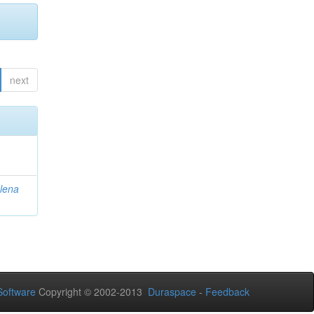
next
lena
oftware
Copyright © 2002-2013
Duraspace
-
Feedback