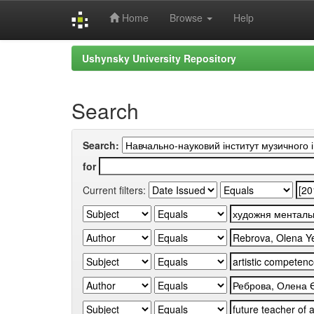
Home
Browse
Help
Skip
Ushynsky University Repository
navigation
Search
Search:
for
Current filters: