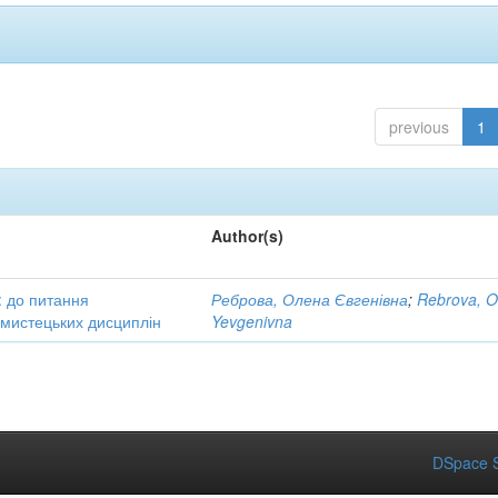
previous
1
Author(s)
: до питання
Реброва, Олена Євгенівна
;
Rebrova, O
в мистецьких дисциплін
Yevgenivna
DSpace S