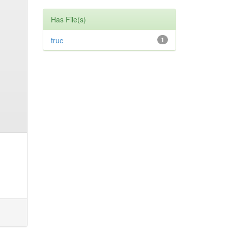
Has File(s)
true
1