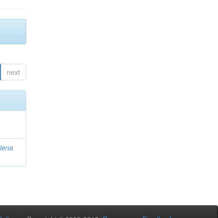
next
lena