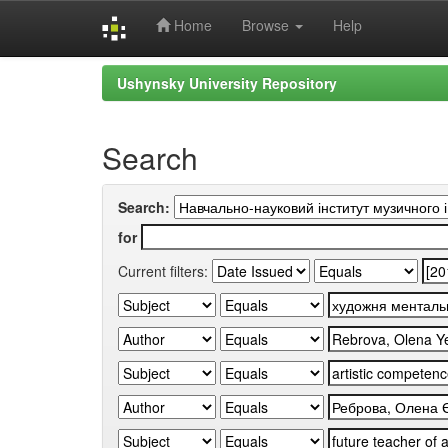
Home
Browse
Help
Skip
Ushynsky University Repository
navigation
Search
Search:
for
Current filters: