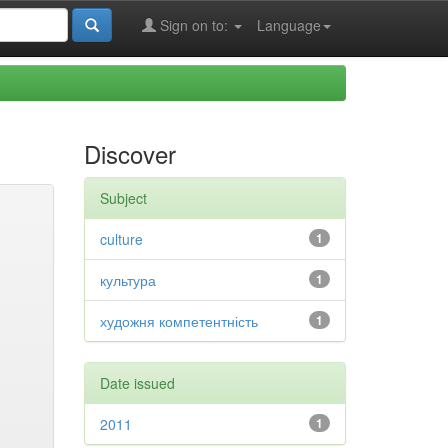
Sign on to:
Language
Discover
Subject
culture
1
культура
1
художня компетентність
1
Date issued
2011
1