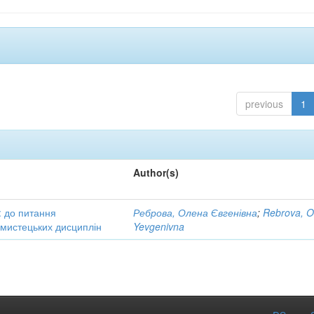
previous
1
Author(s)
: до питання
Реброва, Олена Євгенівна
;
Rebrova, O
в мистецьких дисциплін
Yevgenivna