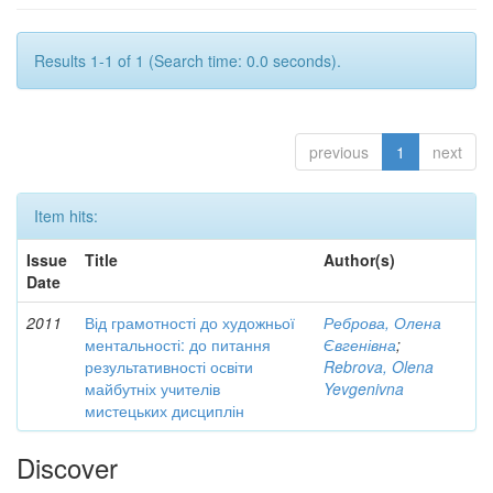
Results 1-1 of 1 (Search time: 0.0 seconds).
previous
1
next
Item hits:
Issue
Title
Author(s)
Date
2011
Від грамотності до художньої
Реброва, Олена
ментальності: до питання
Євгенівна
;
результативності освіти
Rebrova, Olena
майбутніх учителів
Yevgenivna
мистецьких дисциплін
Discover