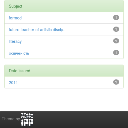
Subject
formed
1
future teacher of artistic discip...
1
literacy
1
освіченість
1
Date issued
2011
1
Theme by