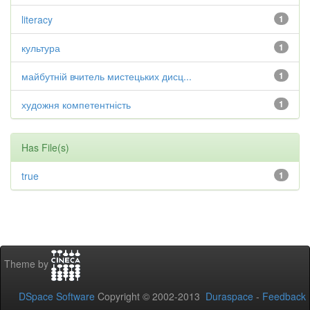
literacy
1
культура
1
майбутній вчитель мистецьких дисц...
1
художня компетентність
1
Has File(s)
true
1
Theme by
DSpace Software
Copyright © 2002-2013
Duraspace
-
Feedback