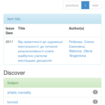
previous
1
next
Item hits:
Issue
Title
Author(s)
Date
2011
Від грамотності до художньої
Реброва, Олена
ментальності: до питання
Євгенівна
;
результативності освіти
Rebrova, Olena
майбутніх учителів
Yevgenivna
мистецьких дисциплін
Discover
Subject
artistic mentality
1
formed
1