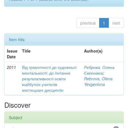
previous
1
next
Item hits:
Issue
Title
Author(s)
Date
2011
Від грамотності до художньої
Реброва, Олена
ментальності: до питання
Євгенівна
;
результативності освіти
Rebrova, Olena
майбутніх учителів
Yevgenivna
мистецьких дисциплін
Discover
Subject