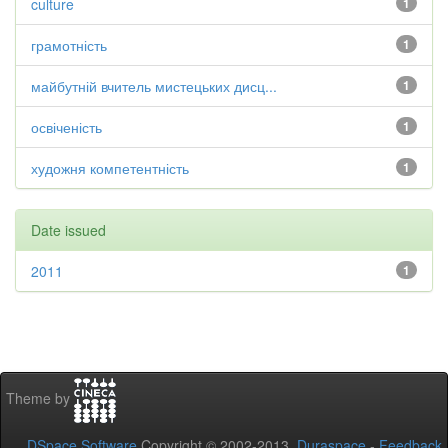
culture
1
грамотність
1
майбутній вчитель мистецьких дисц...
1
освіченість
1
художня компетентність
1
Date issued
2011
1
Theme by
DSpace Software
Copyright © 2002-2013
Duraspace
-
Feedback