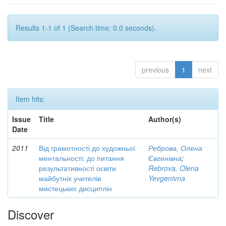
Results 1-1 of 1 (Search time: 0.0 seconds).
previous
1
next
Item hits:
Issue
Title
Author(s)
Date
2011
Від грамотності до художньої
Реброва, Олена
ментальності: до питання
Євгенівна
;
результативності освіти
Rebrova, Olena
майбутніх учителів
Yevgenivna
мистецьких дисциплін
Discover