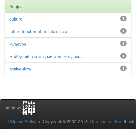
Subject
culture
1
future teacher of artistic discip...
1
культура
1
майбутній вчитель мистецьких дисц...
1
освіченість
1
Theme by
DSpace Software
Copyright © 2002-2013
Duraspace
-
Feedback