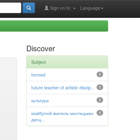
Sign on to:
Language
Discover
Subject
formed
1
future teacher of artistic discip...
1
культура
1
майбутній вчитель мистецьких
1
дисц...