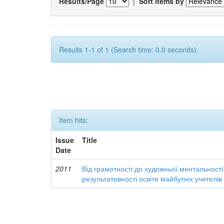
Results/Page
|
Sort items by
Results 1-1 of 1 (Search time: 0.0 seconds).
Item hits:
Issue
Title
Date
2011
Від грамотності до художньої ментальності
результативності освіти майбутніх учителі