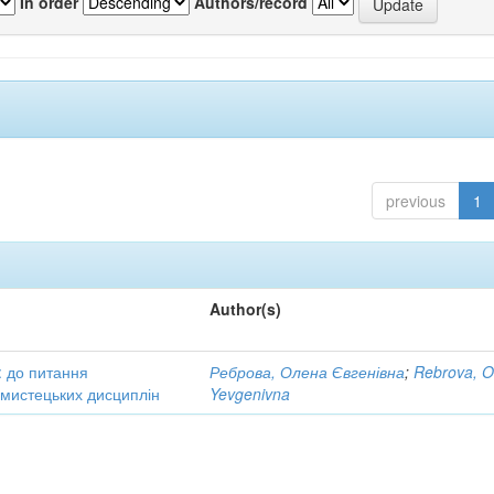
In order
Authors/record
previous
1
Author(s)
: до питання
Реброва, Олена Євгенівна
;
Rebrova, O
в мистецьких дисциплін
Yevgenivna