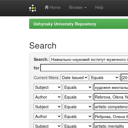
Home
Browse
Help
Skip
Ushynsky University Repository
navigation
Search
Search:
for
Current filters: